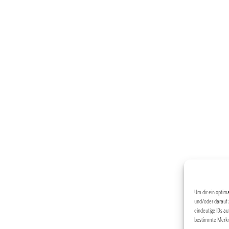
Um dir ein optim
und/oder darauf 
eindeutige IDs au
bestimmte Merkma